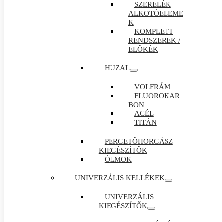
SZERELÉK
ALKOTÓELEME
K
KOMPLETT
RENDSZEREK /
ELŐKÉK
HUZAL
VOLFRÁM
FLUOROKAR
BON
ACÉL
TITÁN
PERGETŐHORGÁSZ
KIEGÉSZÍTŐK
ÓLMOK
UNIVERZÁLIS KELLÉKEK
UNIVERZÁLIS
KIEGÉSZÍTŐK