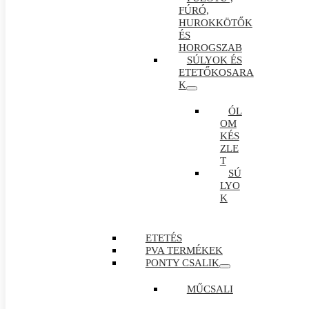
FÚRÓ,
HUROKKÖTŐK
ÉS
HOROGSZAB
SÚLYOK ÉS
ETETŐKOSARA
K
ÓL
OM
KÉS
ZLE
T
SÚ
LYO
K
ETETÉS
PVA TERMÉKEK
PONTY CSALIK
MŰCSALI