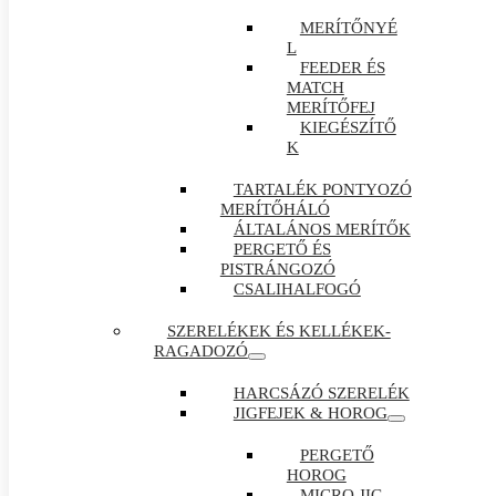
MERÍTŐNYÉ
L
FEEDER ÉS
MATCH
MERÍTŐFEJ
KIEGÉSZÍTŐ
K
TARTALÉK PONTYOZÓ
MERÍTŐHÁLÓ
ÁLTALÁNOS MERÍTŐK
PERGETŐ ÉS
PISTRÁNGOZÓ
CSALIHALFOGÓ
SZERELÉKEK ÉS KELLÉKEK-
RAGADOZÓ
HARCSÁZÓ SZERELÉK
JIGFEJEK & HOROG
PERGETŐ
HOROG
MICRO JIG