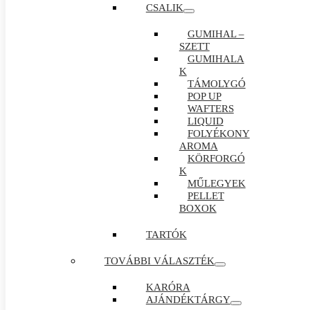
CSALIK
GUMIHAL –
SZETT
GUMIHALA
K
TÁMOLYGÓ
POP UP
WAFTERS
LIQUID
FOLYÉKONY
AROMA
KÖRFORGÓ
K
MŰLEGYEK
PELLET
BOXOK
TARTÓK
TOVÁBBI VÁLASZTÉK
KARÓRA
AJÁNDÉKTÁRGY