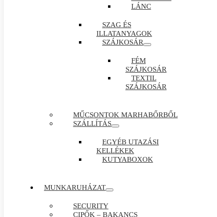
LÁNC
SZAG ÉS
ILLATANYAGOK
SZÁJKOSÁR
FÉM
SZÁJKOSÁR
TEXTIL
SZÁJKOSÁR
MŰCSONTOK MARHABŐRBŐL
SZÁLLÍTÁS
EGYÉB UTAZÁSI
KELLÉKEK
KUTYABOXOK
MUNKARUHÁZAT
SECURITY
CIPŐK – BAKANCS