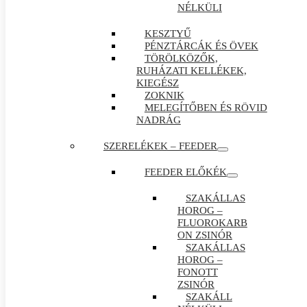
NÉLKÜLI
KESZTYŰ
PÉNZTÁRCÁK ÉS ÖVEK
TÖRÖLKÖZŐK,
RUHÁZATI KELLÉKEK,
KIEGÉSZ
ZOKNIK
MELEGÍTŐBEN ÉS RÖVID
NADRÁG
SZERELÉKEK – FEEDER
FEEDER ELŐKÉK
SZAKÁLLAS
HOROG –
FLUOROKARB
ON ZSINÓR
SZAKÁLLAS
HOROG –
FONOTT
ZSINÓR
SZAKÁLL