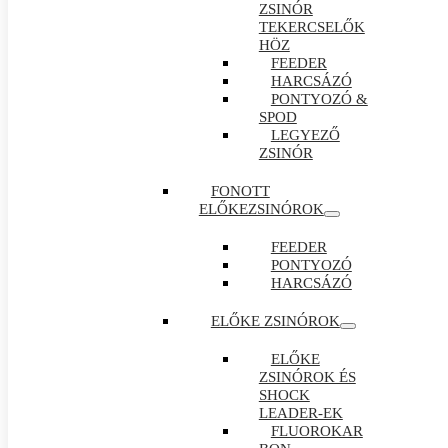
ZSINÓR
TEKERCSELŐK
HÖZ
FEEDER
HARCSÁZÓ
PONTYOZÓ &
SPOD
LEGYEZŐ
ZSINÓR
FONOTT
ELŐKEZSINÓROK
FEEDER
PONTYOZÓ
HARCSÁZÓ
ELŐKE ZSINÓROK
ELŐKE
ZSINÓROK ÉS
SHOCK
LEADER-EK
FLUOROKAR