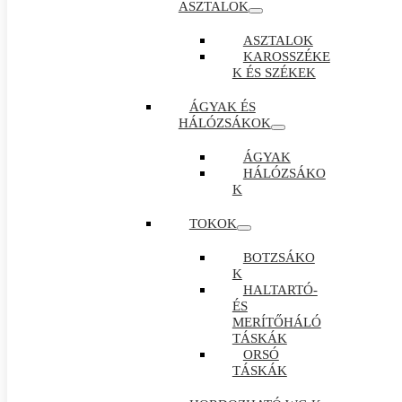
ASZTALOK
ASZTALOK
KAROSSZÉKE
K ÉS SZÉKEK
ÁGYAK ÉS
HÁLÓZSÁKOK
ÁGYAK
HÁLÓZSÁKO
K
TOKOK
BOTZSÁKO
K
HALTARTÓ-
ÉS
MERÍTŐHÁLÓ
TÁSKÁK
ORSÓ
TÁSKÁK