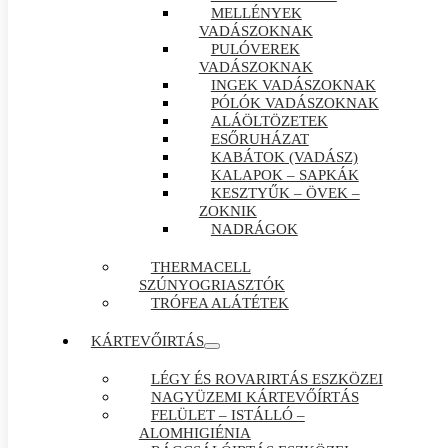
MELLÉNYEK
VADÁSZOKNAK
PULÓVEREK
VADÁSZOKNAK
INGEK VADÁSZOKNAK
PÓLÓK VADÁSZOKNAK
ALÁÖLTÖZETEK
ESŐRUHÁZAT
KABÁTOK (VADÁSZ)
KALAPOK – SAPKÁK
KESZTYŰK – ÖVEK –
ZOKNIK
NADRÁGOK
THERMACELL
SZÚNYOGRIASZTÓK
TRÓFEA ALÁTÉTEK
KÁRTEVŐIRTÁS
LÉGY ÉS ROVARIRTÁS ESZKÖZEI
NAGYÜZEMI KÁRTEVŐÍRTÁS
FELÜLET – ISTÁLLÓ –
ALOMHIGIÉNIA