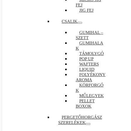
FEJ
JIG FEJ
CSALIK
GUMIHAL –
SZETT
GUMIHALA
K
TÁMOLYGÓ
POP UP
WAFTERS
LIQUID
FOLYÉKONY
AROMA
KÖRFORGÓ
K
MŰLEGYEK
PELLET
BOXOK
PERGETŐHORGÁSZ
SZERELÉKEK