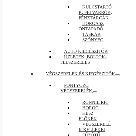
KULCSTARTÓ
K, FELVARRÓK,
PÉNZTÁRCÁK
HORGÁSZ
ÖNTAPADÓ
TÁSKÁK
SZŐNYEG
AUTÓ KIEGÉSZÍTŐK
ÜZLETEK, BOLTOK-
FELSZERELÉS
VÉGSZERELÉK ÉS KIEGÉSZÍTŐK
PONTYOZÓ
VÉGSZERELÉK
RONNIE RIG
HOROG
KÉSZ
ELŐKÉK
VÉGSZERELÉ
K KELLÉKEI
FŰZŐTŰ ,