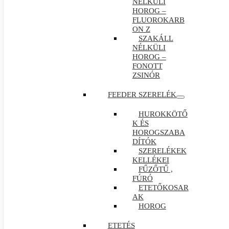
NÉLKÜLI
HOROG –
FLUOROKARB
ON Z
SZAKÁLL
NÉLKÜLI
HOROG –
FONOTT
ZSINÓR
FEEDER SZERELÉK
HUROKKÖTŐ
K ÉS
HOROGSZABA
DÍTÓK
SZERELÉKEK
KELLÉKEI
FŰZŐTŰ ,
FÚRÓ
ETETŐKOSAR
AK
HOROG
ETETÉS