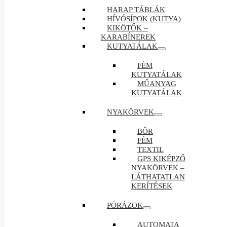
HARAP TÁBLÁK
HÍVÓSÍPOK (KUTYA)
KIKÖTŐK –
KARABÍNEREK
KUTYATÁLAK
FÉM
KUTYATÁLAK
MŰANYAG
KUTYATÁLAK
NYAKÖRVEK
BŐR
FÉM
TEXTIL
GPS KIKÉPZŐ
NYAKÖRVEK –
LÁTHATATLAN
KERÍTÉSEK
PÓRÁZOK
AUTOMATA