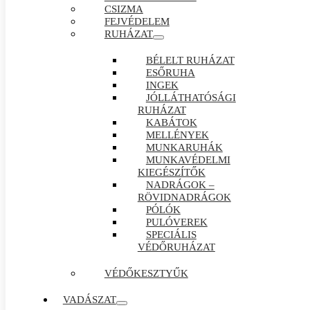
CSIZMA
FEJVÉDELEM
RUHÁZAT
BÉLELT RUHÁZAT
ESŐRUHA
INGEK
JÓLLÁTHATÓSÁGI
RUHÁZAT
KABÁTOK
MELLÉNYEK
MUNKARUHÁK
MUNKAVÉDELMI
KIEGÉSZÍTŐK
NADRÁGOK –
RÖVIDNADRÁGOK
PÓLÓK
PULÓVEREK
SPECIÁLIS
VÉDŐRUHÁZAT
VÉDŐKESZTYŰK
VADÁSZAT