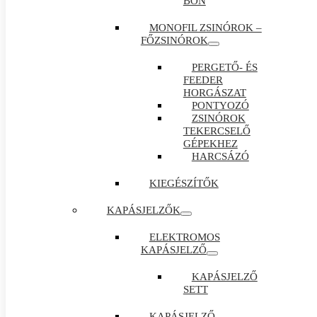
BON
MONOFIL ZSINÓROK –
FŐZSINÓROK
PERGETŐ- ÉS
FEEDER
HORGÁSZAT
PONTYOZÓ
ZSINÓROK
TEKERCSELŐ
GÉPEKHEZ
HARCSÁZÓ
KIEGÉSZÍTŐK
KAPÁSJELZŐK
ELEKTROMOS
KAPÁSJELZŐ
KAPÁSJELZŐ
SETT
KAPÁSJELZŐ