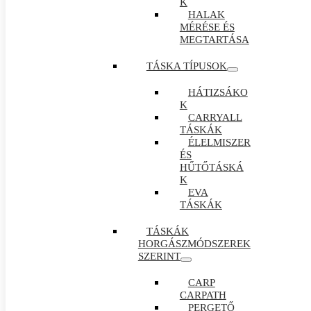
K
HALAK
MÉRÉSE ÉS
MEGTARTÁSA
TÁSKA TÍPUSOK
HÁTIZSÁKO
K
CARRYALL
TÁSKÁK
ÉLELMISZER
ÉS
HŰTŐTÁSKÁ
K
EVA
TÁSKÁK
TÁSKÁK
HORGÁSZMÓDSZEREK
SZERINT
CARP
CARPATH
PERGETŐ