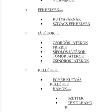
VITAMINOK
FEKHELYEK
KUTYAPÁRNÁK
SZIVACS FEKHELYEK
JÁTÉKOK
CSÖRGŐS JÁTÉKOK
FRIZBIK
SÍPOLÓS JÁTÉKOK
TÖMÖR JÁTÉKOK
ZSINÓROS JÁTÉKOK
KELLÉKEK
EGYÉB KUTYÁS
KELLÉKEK
HÁMOK
SZETTEK
TEXTILHÁMO
K