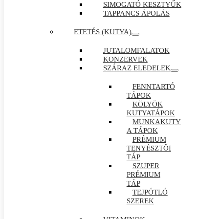
SIMOGATÓ KESZTYŰK
TAPPANCS ÁPOLÁS
ETETÉS (KUTYA)
JUTALOMFALATOK
KONZERVEK
SZÁRAZ ELEDELEK
FENNTARTÓ
TÁPOK
KÖLYÖK
KUTYATÁPOK
MUNKAKUTY
A TÁPOK
PRÉMIUM
TENYÉSZTŐI
TÁP
SZUPER
PRÉMIUM
TÁP
TEJPÓTLÓ
SZEREK