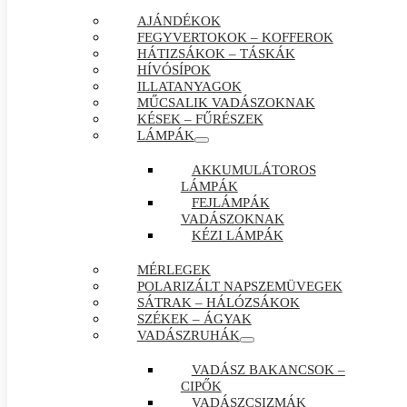
AJÁNDÉKOK
FEGYVERTOKOK – KOFFEROK
HÁTIZSÁKOK – TÁSKÁK
HÍVÓSÍPOK
ILLATANYAGOK
MŰCSALIK VADÁSZOKNAK
KÉSEK – FŰRÉSZEK
LÁMPÁK
AKKUMULÁTOROS
LÁMPÁK
FEJLÁMPÁK
VADÁSZOKNAK
KÉZI LÁMPÁK
MÉRLEGEK
POLARIZÁLT NAPSZEMÜVEGEK
SÁTRAK – HÁLÓZSÁKOK
SZÉKEK – ÁGYAK
VADÁSZRUHÁK
VADÁSZ BAKANCSOK –
CIPŐK
VADÁSZCSIZMÁK