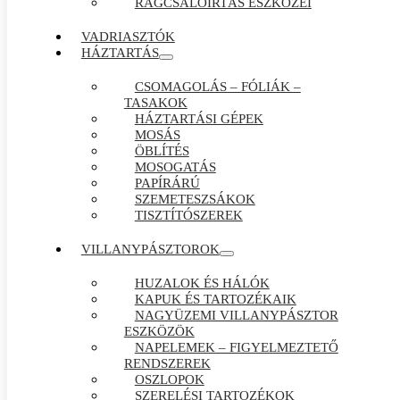
RÁGCSÁLÓIRTÁS ESZKÖZEI
VADRIASZTÓK
HÁZTARTÁS
CSOMAGOLÁS – FÓLIÁK –
TASAKOK
HÁZTARTÁSI GÉPEK
MOSÁS
ÖBLÍTÉS
MOSOGATÁS
PAPÍRÁRÚ
SZEMETESZSÁKOK
TISZTÍTÓSZEREK
VILLANYPÁSZTOROK
HUZALOK ÉS HÁLÓK
KAPUK ÉS TARTOZÉKAIK
NAGYÜZEMI VILLANYPÁSZTOR
ESZKÖZÖK
NAPELEMEK – FIGYELMEZTETŐ
RENDSZEREK
OSZLOPOK
SZERELÉSI TARTOZÉKOK