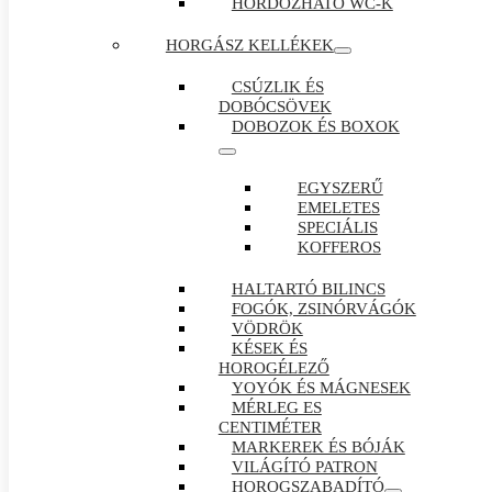
HORDOZHATÓ WC-K
HORGÁSZ KELLÉKEK
CSÚZLIK ÉS
DOBÓCSÖVEK
DOBOZOK ÉS BOXOK
EGYSZERŰ
EMELETES
SPECIÁLIS
KOFFEROS
HALTARTÓ BILINCS
FOGÓK, ZSINÓRVÁGÓK
VÖDRÖK
KÉSEK ÉS
HOROGÉLEZŐ
YOYÓK ÉS MÁGNESEK
MÉRLEG ES
CENTIMÉTER
MARKEREK ÉS BÓJÁK
VILÁGÍTÓ PATRON
HOROGSZABADÍTÓ