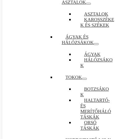
ASZTALOK
ASZTALOK
KAROSSZÉKE
K ÉS SZÉKEK
ÁGYAK ÉS
HÁLÓZSÁKOK
ÁGYAK
HÁLÓZSÁKO
K
TOKOK
BOTZSÁKO
K
HALTARTÓ-
ÉS
MERÍTŐHÁLÓ
TÁSKÁK
ORSÓ
TÁSKÁK