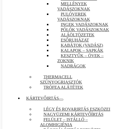
MELLÉNYEK
VADÁSZOKNAK
PULÓVEREK
VADÁSZOKNAK
INGEK VADÁSZOKNAK
PÓLÓK VADÁSZOKNAK
ALÁÖLTÖZETEK
ESŐRUHÁZAT
KABÁTOK (VADÁSZ)
KALAPOK – SAPKÁK
KESZTYŰK – ÖVEK –
ZOKNIK
NADRÁGOK
THERMACELL
SZÚNYOGRIASZTÓK
TRÓFEA ALÁTÉTEK
KÁRTEVŐIRTÁS
LÉGY ÉS ROVARIRTÁS ESZKÖZEI
NAGYÜZEMI KÁRTEVŐÍRTÁS
FELÜLET – ISTÁLLÓ –
ALOMHIGIÉNIA