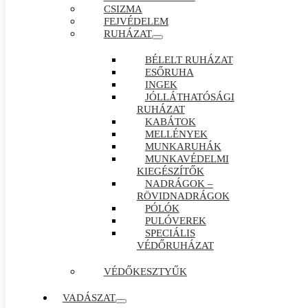
CSIZMA
FEJVÉDELEM
RUHÁZAT
BÉLELT RUHÁZAT
ESŐRUHA
INGEK
JÓLLÁTHATÓSÁGI
RUHÁZAT
KABÁTOK
MELLÉNYEK
MUNKARUHÁK
MUNKAVÉDELMI
KIEGÉSZÍTŐK
NADRÁGOK –
RÖVIDNADRÁGOK
PÓLÓK
PULÓVEREK
SPECIÁLIS
VÉDŐRUHÁZAT
VÉDŐKESZTYŰK
VADÁSZAT