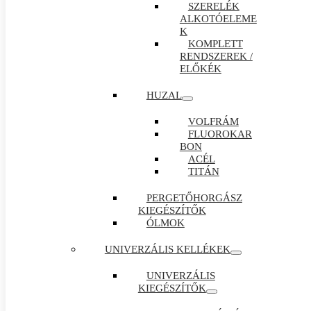
SZERELÉK
ALKOTÓELEME
K
KOMPLETT
RENDSZEREK /
ELŐKÉK
HUZAL
VOLFRÁM
FLUOROKAR
BON
ACÉL
TITÁN
PERGETŐHORGÁSZ
KIEGÉSZÍTŐK
ÓLMOK
UNIVERZÁLIS KELLÉKEK
UNIVERZÁLIS
KIEGÉSZÍTŐK