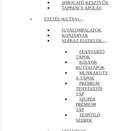
SIMOGATÓ KESZTYŰK
TAPPANCS ÁPOLÁS
ETETÉS (KUTYA)
JUTALOMFALATOK
KONZERVEK
SZÁRAZ ELEDELEK
FENNTARTÓ
TÁPOK
KÖLYÖK
KUTYATÁPOK
MUNKAKUTY
A TÁPOK
PRÉMIUM
TENYÉSZTŐI
TÁP
SZUPER
PRÉMIUM
TÁP
TEJPÓTLÓ
SZEREK