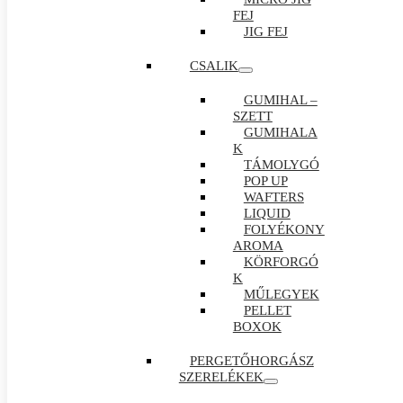
FEJ
JIG FEJ
CSALIK
GUMIHAL –
SZETT
GUMIHALA
K
TÁMOLYGÓ
POP UP
WAFTERS
LIQUID
FOLYÉKONY
AROMA
KÖRFORGÓ
K
MŰLEGYEK
PELLET
BOXOK
PERGETŐHORGÁSZ
SZERELÉKEK