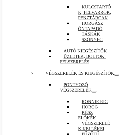
KULCSTARTÓ
K, FELVARRÓK,
PÉNZTÁRCÁK
HORGÁSZ
ÖNTAPADÓ
TÁSKÁK
SZŐNYEG
AUTÓ KIEGÉSZÍTŐK
ÜZLETEK, BOLTOK-
FELSZERELÉS
VÉGSZERELÉK ÉS KIEGÉSZÍTŐK
PONTYOZÓ
VÉGSZERELÉK
RONNIE RIG
HOROG
KÉSZ
ELŐKÉK
VÉGSZERELÉ
K KELLÉKEI
FŰZŐTŰ ,