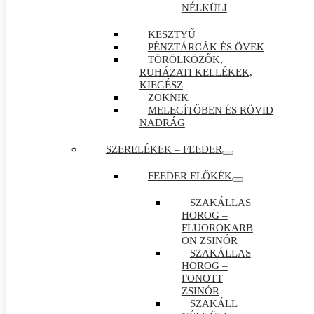
NÉLKÜLI
KESZTYŰ
PÉNZTÁRCÁK ÉS ÖVEK
TÖRÖLKÖZŐK,
RUHÁZATI KELLÉKEK,
KIEGÉSZ
ZOKNIK
MELEGÍTŐBEN ÉS RÖVID
NADRÁG
SZERELÉKEK – FEEDER
FEEDER ELŐKÉK
SZAKÁLLAS
HOROG –
FLUOROKARB
ON ZSINÓR
SZAKÁLLAS
HOROG –
FONOTT
ZSINÓR
SZAKÁLL