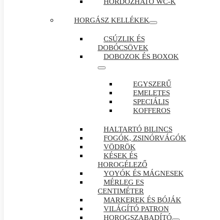
HORDOZHATÓ WC-K
HORGÁSZ KELLÉKEK
CSÚZLIK ÉS
DOBÓCSÖVEK
DOBOZOK ÉS BOXOK
EGYSZERŰ
EMELETES
SPECIÁLIS
KOFFEROS
HALTARTÓ BILINCS
FOGÓK, ZSINÓRVÁGÓK
VÖDRÖK
KÉSEK ÉS
HOROGÉLEZŐ
YOYÓK ÉS MÁGNESEK
MÉRLEG ES
CENTIMÉTER
MARKEREK ÉS BÓJÁK
VILÁGÍTÓ PATRON
HOROGSZABADÍTÓ