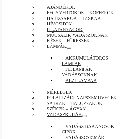
AJÁNDÉKOK
FEGYVERTOKOK – KOFFEROK
HÁTIZSÁKOK – TÁSKÁK
HÍVÓSÍPOK
ILLATANYAGOK
MŰCSALIK VADÁSZOKNAK
KÉSEK – FŰRÉSZEK
LÁMPÁK
AKKUMULÁTOROS
LÁMPÁK
FEJLÁMPÁK
VADÁSZOKNAK
KÉZI LÁMPÁK
MÉRLEGEK
POLARIZÁLT NAPSZEMÜVEGEK
SÁTRAK – HÁLÓZSÁKOK
SZÉKEK – ÁGYAK
VADÁSZRUHÁK
VADÁSZ BAKANCSOK –
CIPŐK
VADÁSZCSIZMÁK