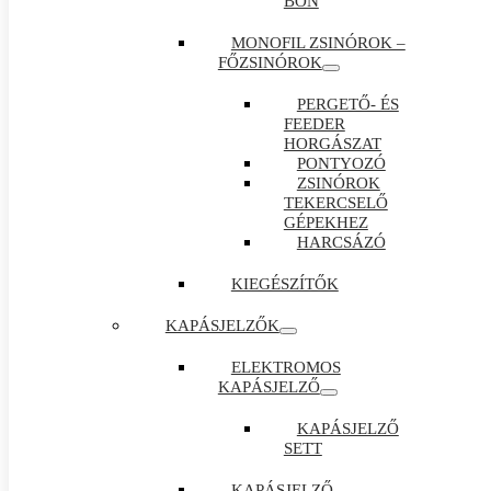
BON
MONOFIL ZSINÓROK –
FŐZSINÓROK
PERGETŐ- ÉS
FEEDER
HORGÁSZAT
PONTYOZÓ
ZSINÓROK
TEKERCSELŐ
GÉPEKHEZ
HARCSÁZÓ
KIEGÉSZÍTŐK
KAPÁSJELZŐK
ELEKTROMOS
KAPÁSJELZŐ
KAPÁSJELZŐ
SETT
KAPÁSJELZŐ