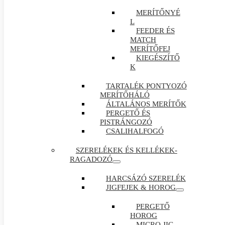
MERÍTŐNYÉ
L
FEEDER ÉS
MATCH
MERÍTŐFEJ
KIEGÉSZÍTŐ
K
TARTALÉK PONTYOZÓ
MERÍTŐHÁLÓ
ÁLTALÁNOS MERÍTŐK
PERGETŐ ÉS
PISTRÁNGOZÓ
CSALIHALFOGÓ
SZERELÉKEK ÉS KELLÉKEK-
RAGADOZÓ
HARCSÁZÓ SZERELÉK
JIGFEJEK & HOROG
PERGETŐ
HOROG
MICRO JIG