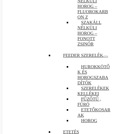
NÉLKÜLI
HOROG –
FLUOROKARB
ON Z
SZAKÁLL
NÉLKÜLI
HOROG –
FONOTT
ZSINÓR
FEEDER SZERELÉK
HUROKKÖTŐ
K ÉS
HOROGSZABA
DÍTÓK
SZERELÉKEK
KELLÉKEI
FŰZŐTŰ ,
FÚRÓ
ETETŐKOSAR
AK
HOROG
ETETÉS