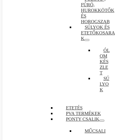
FÚRÓ,
HUROKKÖTŐK
ÉS
HOROGSZAB
SÚLYOK ÉS
ETETŐKOSARA
K
ÓL
OM
KÉS
ZLE
T
SÚ
LYO
K
ETETÉS
PVA TERMÉKEK
PONTY CSALIK
MŰCSALI