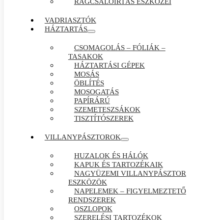
RÁGCSÁLÓIRTÁS ESZKÖZEI
VADRIASZTÓK
HÁZTARTÁS
CSOMAGOLÁS – FÓLIÁK –
TASAKOK
HÁZTARTÁSI GÉPEK
MOSÁS
ÖBLÍTÉS
MOSOGATÁS
PAPÍRÁRÚ
SZEMETESZSÁKOK
TISZTÍTÓSZEREK
VILLANYPÁSZTOROK
HUZALOK ÉS HÁLÓK
KAPUK ÉS TARTOZÉKAIK
NAGYÜZEMI VILLANYPÁSZTOR
ESZKÖZÖK
NAPELEMEK – FIGYELMEZTETŐ
RENDSZEREK
OSZLOPOK
SZERELÉSI TARTOZÉKOK