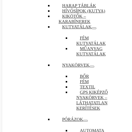
HARAP TÁBLÁK
HÍVÓSÍPOK (KUTYA)
KIKÖTŐK –
KARABÍNEREK
KUTYATÁLAK
FÉM
KUTYATÁLAK
MŰANYAG
KUTYATÁLAK
NYAKÖRVEK
BŐR
FÉM
TEXTIL
GPS KIKÉPZŐ
NYAKÖRVEK –
LÁTHATATLAN
KERÍTÉSEK
PÓRÁZOK
AUTOMATA