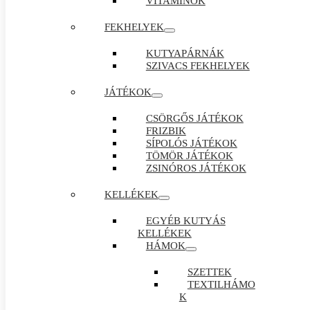
VITAMINOK
FEKHELYEK
KUTYAPÁRNÁK
SZIVACS FEKHELYEK
JÁTÉKOK
CSÖRGŐS JÁTÉKOK
FRIZBIK
SÍPOLÓS JÁTÉKOK
TÖMÖR JÁTÉKOK
ZSINÓROS JÁTÉKOK
KELLÉKEK
EGYÉB KUTYÁS
KELLÉKEK
HÁMOK
SZETTEK
TEXTILHÁMO
K