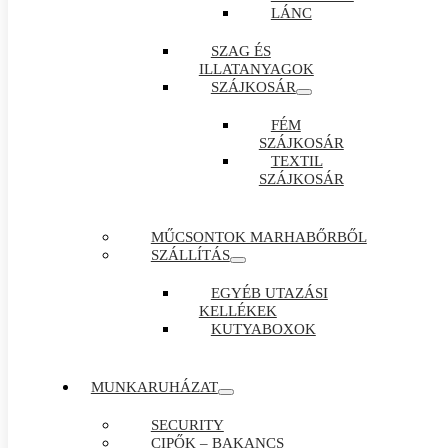
LÁNC
SZAG ÉS
ILLATANYAGOK
SZÁJKOSÁR
FÉM
SZÁJKOSÁR
TEXTIL
SZÁJKOSÁR
MŰCSONTOK MARHABŐRBŐL
SZÁLLÍTÁS
EGYÉB UTAZÁSI
KELLÉKEK
KUTYABOXOK
MUNKARUHÁZAT
SECURITY
CIPŐK – BAKANCS