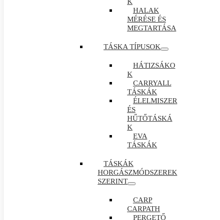
K
HALAK
MÉRÉSE ÉS
MEGTARTÁSA
TÁSKA TÍPUSOK
HÁTIZSÁKO
K
CARRYALL
TÁSKÁK
ÉLELMISZER
ÉS
HŰTŐTÁSKÁ
K
EVA
TÁSKÁK
TÁSKÁK
HORGÁSZMÓDSZEREK
SZERINT
CARP
CARPATH
PERGETŐ