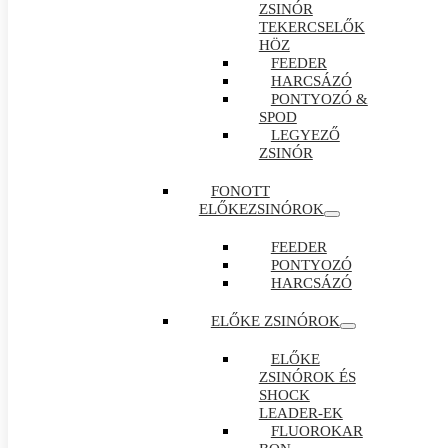
ZSINÓR
TEKERCSELŐK
HÖZ
FEEDER
HARCSÁZÓ
PONTYOZÓ &
SPOD
LEGYEZŐ
ZSINÓR
FONOTT
ELŐKEZSINÓROK
FEEDER
PONTYOZÓ
HARCSÁZÓ
ELŐKE ZSINÓROK
ELŐKE
ZSINÓROK ÉS
SHOCK
LEADER-EK
FLUOROKAR