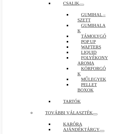
CSALIK
GUMIHAL –
SZETT
GUMIHALA
K
TÁMOLYGÓ
POP UP
WAFTERS
LIQUID
FOLYÉKONY
AROMA
KÖRFORGÓ
K
MŰLEGYEK
PELLET
BOXOK
TARTÓK
TOVÁBBI VÁLASZTÉK
KARÓRA
AJÁNDÉKTÁRGY